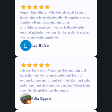
Super Behandlung! Valentina als auch Leonard
haben eine sehr professionelle Herangehensweise,
fundierte Kenntnisse und ein tolles
Einfühlungsvermögen, wodurch Beschwerden
optimal gelindert werden. Ich kann die Praxis nur
wärmstens weiterempfehlen!
Lea Hilfert
Ich war bei Leo in Meran zur Behandlung und
kann ihn nur wärmstens empfehlen! Leo ist
extrem kompetent, nimmt sich viel Zeit und geht
individuell auf die Beschwerden ein. Vielen Dank,
Leo, für die großartige Betreuung!
Felix Eggert