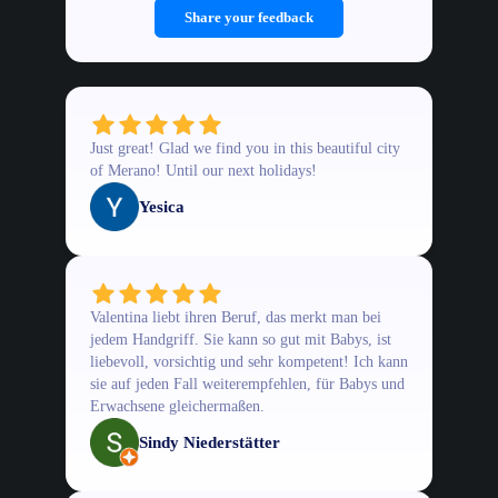
Share your feedback
Just great! Glad we find you in this beautiful city
of Merano! Until our next holidays!
Yesica
Valentina liebt ihren Beruf, das merkt man bei
jedem Handgriff. Sie kann so gut mit Babys, ist
liebevoll, vorsichtig und sehr kompetent! Ich kann
sie auf jeden Fall weiterempfehlen, für Babys und
Erwachsene gleichermaßen.
Sindy Niederstätter